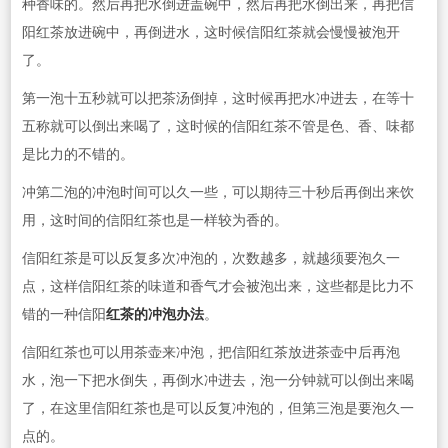
种香味的。然后再把水倒进盖碗中，然后再把水倒出来，再把信
阳红茶放进碗中，再倒进水，这时候信阳红茶就会慢慢被泡开
了。
第一泡十五秒就可以把茶汤倒掉，这时候再把水冲进去，在等十
五称就可以倒出来喝了，这时候的信阳红茶不管是色、香、味都
是比力的不错的。
冲第二泡的冲泡时间可以久一些，可以期待三十秒后再倒出来饮
用，这时间的信阳红茶也是一样较为香的。
信阳红茶是可以反复多次冲泡的，次数越多，就越须要泡久一
点，这样信阳红茶的味道和香气才会被泡出来，这些都是比力不
错的一种信阳
红茶的冲泡办法
。
信阳红茶也可以用茶壶来冲泡，把信阳红茶放进茶壶中后再泡
水，泡一下把水倒失，再倒水冲进去，泡一分钟就可以倒出来喝
了，在这里信阳红茶也是可以反复冲泡的，但第三泡是要泡久一
点的。