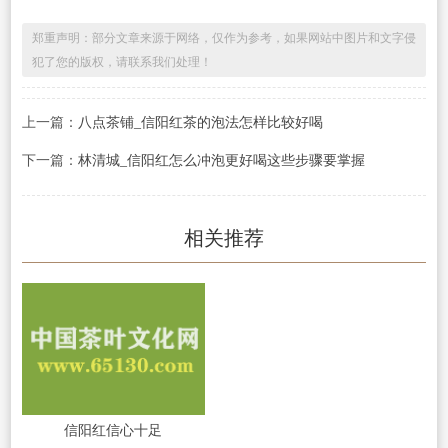
郑重声明：部分文章来源于网络，仅作为参考，如果网站中图片和文字侵
犯了您的版权，请联系我们处理！
上一篇：
八点茶铺_信阳红茶的泡法怎样比较好喝
下一篇：
林清城_信阳红怎么冲泡更好喝这些步骤要掌握
相关推荐
信阳红信心十足