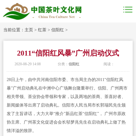
当前位置：
主页
>
红茶
>
信阳红
>
2011“信阳红风暴”广州启动仪式
2020-08-29 14:08
分类：
信阳红
阅读：
28日上午，由中共河南信阳市委、市当局主办的2011“信阳红风
暴”广州启动典礼在中洲中心广场舞台隆重举行。信阳、广州两市
相关带领、茶业协会带领和专家，以及两地的茶商、茶喜好者、
新闻媒体等出席了启动典礼。信阳市人民当局市长郭瑞民先生颁
发了主旨讲话，大力大举“推介”新品红茶“信阳红”， 广州市原政
协主席、广州茶文化促进会会长邬梦兆先生在启动典礼上做了热
情洋溢的致辞。