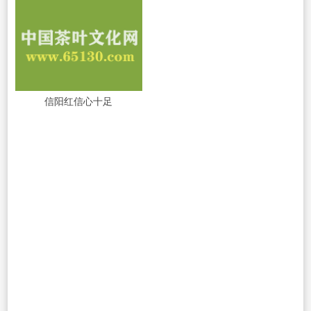
信阳红信心十足