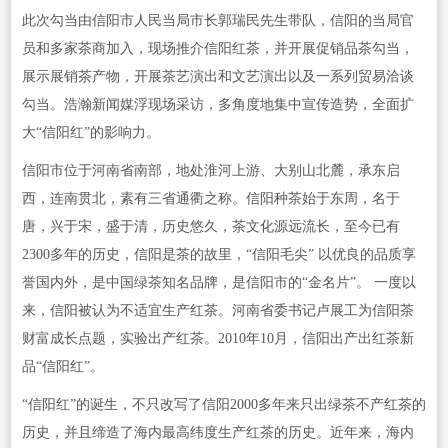
此次勾当由信阳市人民当局市长郭瑞民先生带队，信阳的当局官
员和多家茶商加入，现场推介信阳红茶，并开展促销品茶勾当，
展示展销茶产物，开展茶艺演出和文艺演出以及一系列贸易洽谈
勾当。浩瀚新闻媒浮现场采访，多角度地集中宣传造势，全面扩
大“信阳红”的影响力。
信阳市位于河南省南部，地处淮河上游、大别山北麓，承东启
西，连南贯北，素有三省通衢之称。信阳种茶始于东周，名于
唐，兴于宋，盛于清，历史悠久，茶文化源远流长，至今已有
2300多年的历史，信阳是茶的故里，“信阳毛尖” 以优良的品质享
誉国内外，是中国绿茶知名品牌，是信阳市的“金名片”。 一度以
来，信阳被认为不适宜生产红茶。河南省委书记卢展工为信阳茶
财富成长点题，实验出产红茶。2010年10月，信阳出产出红茶新
品“信阳红”。
“信阳红”的诞生，不只改写了信阳2000多年来只出绿茶不产红茶的
历史，并且缔造了海内最高纬度生产红茶的历史。近年来，海内