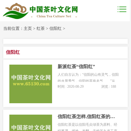
当前位置：
主页
>
红茶
>
信阳红
>
信阳红
新派红茶“信阳红”
人们自古认为：“信阳的山有灵气，信阳
的水显秀气，信阳的茶有名气……”从
时间 : 2020-08-29
浏览 : 188
2010年开始，信阳茶叶在信阳毛尖之
外，又添一成员“信阳红”。...
信阳红茶怎样,信阳红茶的功效和价格
信阳红茶是以信阳毛尖绿茶为原料、经