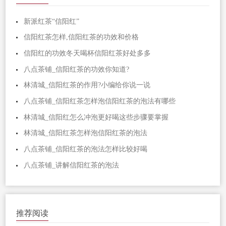
新派红茶“信阳红”
信阳红茶怎样,信阳红茶的功效和价格
信阳红的功效冬天喝杯信阳红茶好处多多
八点茶铺_信阳红茶的功效你知道?
林清城_信阳红茶的作用?小编给你说一说
八点茶铺_信阳红茶怎样泡信阳红茶的泡法有哪些
林清城_信阳红怎么冲泡更好喝这些步骤要掌握
林清城_信阳红茶怎样泡信阳红茶的泡法
八点茶铺_信阳红茶的泡法怎样比较好喝
八点茶铺_讲解信阳红茶的泡法
推荐阅读