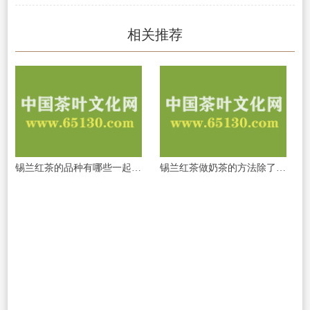
相关推荐
锡兰红茶的品种有哪些一起来看看吧
锡兰红茶做奶茶的方法除了奶茶做法以外_锡兰红茶还有