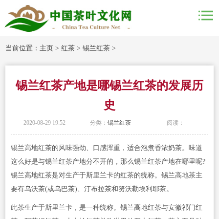
当前位置：
主页
>
红茶
>
锡兰红茶
>
锡兰红茶产地是哪锡兰红茶的发展历
史
2020-08-29 19:52
分类：
锡兰红茶
阅读：
锡兰高地红茶的风味强劲、口感浑重，适合泡煮香浓奶茶。味道
这么好是与锡兰红茶产地分不开的，那么锡兰红茶产地在哪里呢?
锡兰高地红茶是对生产于斯里兰卡的红茶的统称。锡兰高地茶主
要有乌沃茶(或乌巴茶)、汀布拉茶和努沃勒埃利耶茶。
此茶生产于斯里兰卡，是一种统称。锡兰高地红茶与安徽祁门红