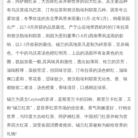
茶，阿萨姆红茶，大吉岭红茶并称世界的四大红茶。其主要品种
有乌沃茶或乌巴茶、汀布拉茶和努沃勒埃利耶茶几种。因常年云
雾弥漫，冬季吹送的东北季风带来雨量(11月-次年2月)，倒霉茶园
出产，以7-9月所获的品质最优。产于山岳地带西机时的汀布拉茶
和努沃勒埃利耶茶，则因为受到夏季(5-8月)西南季风送雨的影
响，以1-3月收获的最佳。锡兰的高地茶凡是制为碎形茶，呈赤褐
色。个中的乌沃茶汤色橙红明亮，上品的汤面环有金黄色的光
圈，犹如加冕一般;其风味具刺激性，透出如薄荷、铃兰的芬芳，
滋味醇厚，虽较苦涩，但回味甘甜。汀布拉茶的汤色鲜红，滋味
爽口柔和，带花香，涩味较少。努沃勒埃利耶茶无论色、香、味
都较前二者淡，汤色橙黄，香味清芬，口感稍近绿茶。
锡兰为英文Ceylon的音译，是斯里兰卡的旧称。斯里兰卡红茶，又
称“锡兰红茶”，是世界红茶市场的佼佼者。香气和嫰度好，行销全
世界，与印度大吉岭红茶、阿萨姆红茶、中国祁门红茶并称为世
界四大红茶，深受各国消费者推崇。锡兰红茶被称为献给世界的
礼物!