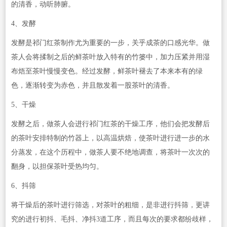
的清香，动听肺腑。
4、发酵
发酵是祁门红茶制作尤为重要的一步，关乎成茶的口感光华。做
茶人会将揉制之后的鲜茶叶放入特有的竹篓中，加力压紧并用湿
布焐至茶叶慢慢变色。经过发酵，鲜茶叶褪去了本来本有的绿
色，逐渐转变为赤色，并且散发着一股茶叶的清香。
5、干燥
发酵之后，做茶人会进行祁门红茶的干燥工序，他们会把发酵后
的茶叶安排特制的竹器上，以高温烘焙，使茶叶进行进一步的水
分蒸发，在这个历程中，做茶人要不绝地调查，将茶叶一次次的
翻身，以担保茶叶受热均匀。
6、抖筛
将干燥后的茶叶进行筛选，对茶叶的粗细，是非进行抖筛，更讲
究的进行初抖、毛抖、净抖3道工序，而且每次的要求都纷歧样，