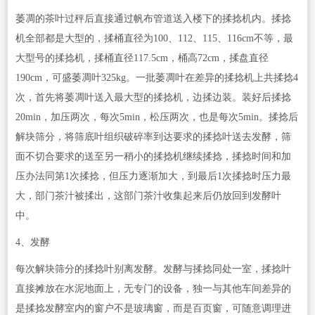
萎凋的茶叶过秤后直接通过帆布管道送入楼下的揉捻机内。揉捻
机全部都是大型的，揉桶直径为100、112、115、116cm不等，最
大型号的揉捻机，揉桶直径117.5cm，桶高72cm，揉盘直径
190cm，可盛萎凋叶325kg。一批萎凋叶在差异的揉捻机上共揉捻4
次，首先将萎凋叶送入最大型的揉捻机，边揉边装。装好后揉捻
20min，加压两次，每次5min，松压两次，也是每次5min。揉捻后
解块筛分，将筛底叶组织破碎率到达要求的揉捻叶送去发酵，筛
面不切合要求的送至另一稍小的揉捻机继续揉捻，揉捻时间和加
压办法同第1次揉捻，但压力逐渐加大，到最后1次揉捻时压力最
大，部门茶汁被揉出，这部门茶汁收集起来后仍放回到发酵叶
中。
4、发酵
每次解块筛分的揉捻叶别离发酵。发酵与揉捻同处一室，揉捻叶
直接摊放在水泥地面上，无专门的设备，独一与其他车间差异的
是揉捻发酵室内的窗户不是玻璃窗，而是百页窗，可随意调理进