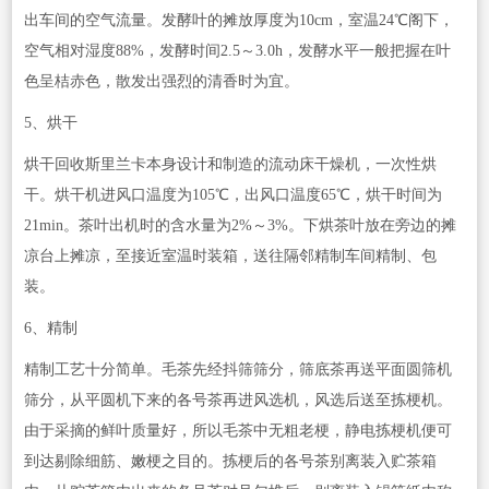
出车间的空气流量。发酵叶的摊放厚度为10cm，室温24℃阁下，
空气相对湿度88%，发酵时间2.5～3.0h，发酵水平一般把握在叶
色呈桔赤色，散发出强烈的清香时为宜。
5、烘干
烘干回收斯里兰卡本身设计和制造的流动床干燥机，一次性烘
干。烘干机进风口温度为105℃，出风口温度65℃，烘干时间为
21min。茶叶出机时的含水量为2%～3%。下烘茶叶放在旁边的摊
凉台上摊凉，至接近室温时装箱，送往隔邻精制车间精制、包
装。
6、精制
精制工艺十分简单。毛茶先经抖筛筛分，筛底茶再送平面圆筛机
筛分，从平圆机下来的各号茶再进风选机，风选后送至拣梗机。
由于采摘的鲜叶质量好，所以毛茶中无粗老梗，静电拣梗机便可
到达剔除细筋、嫩梗之目的。拣梗后的各号茶别离装入贮茶箱