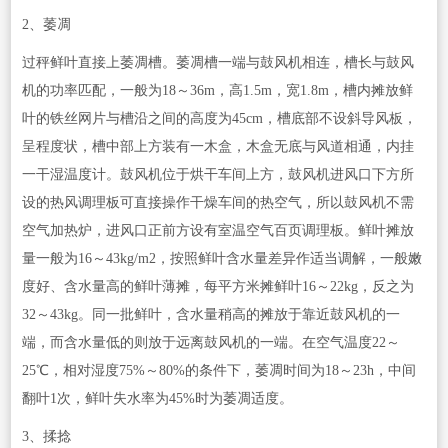
2、萎凋
过秤鲜叶直接上萎凋槽。萎凋槽一端与鼓风机相连，槽长与鼓风
机的功率匹配，一般为18～36m，高1.5m，宽1.8m，槽内摊放鲜
叶的铁丝网片与槽沿之间的高度为45cm，槽底部不设斜导风板，
呈程度状，槽中部上方装有一木盒，木盒无底与风道相通，内挂
一干湿温度计。鼓风机位于烘干车间上方，鼓风机进风口下方所
设的热风调理板可直接操作干燥车间的热空气，所以鼓风机不需
空气加热炉，进风口正前方设有室温空气百页调理板。鲜叶摊放
量一般为16～43kg/m2，按照鲜叶含水量差异作适当调解，一般嫩
度好、含水量高的鲜叶薄摊，每平方米摊鲜叶16～22kg，反之为
32～43kg。同一批鲜叶，含水量稍高的摊放于靠近鼓风机的一
端，而含水量低的则放于远离鼓风机的一端。在空气温度22～
25℃，相对湿度75%～80%的条件下，萎凋时间为18～23h，中间
翻叶1次，鲜叶失水率为45%时为萎凋适度。
3、揉捻