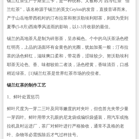
锡兰红茶生产于斯里兰卡，是一种统称。又被称为“西冷红茶”“惜
兰红茶”，该名称源于锡兰的英文Ceylon的发音，直接音译而来。
产于山岳地带西机时的汀布拉茶和努沃勒埃利耶茶，则因为受到
夏季(5-8月)西南季风送雨的影响，以1-3月收获的最佳。
锡兰的高地茶凡是制为碎形茶，呈赤褐色。个中的乌沃茶汤色橙
红明亮，上品的汤面环有金黄色的光圈，犹如加冕一般；汀布拉
茶的汤色鲜红，滋味爽口柔和，带花香，涩味较少。努沃勒埃利
耶茶无论色、香、味都较前二者淡，汤色橙黄，香味清芬，口感
稍近绿茶。[1]锡兰红茶是世界红茶市场的佼佼者。
锡兰红茶的制作工艺
1、鲜叶处置惩罚
鲜叶尺度为一芽二三叶及同等嫩度的对夹叶，但也答允夹带少量
一芽四叶。鲜叶用带大孔眼的尼龙袋或编织袋盛装，用汽车或拖
拉机及时运进厂，茶厂对鲜叶进行严格验收，通常不及格的老
叶、杂物等必需拣除后才气过秤挂号。