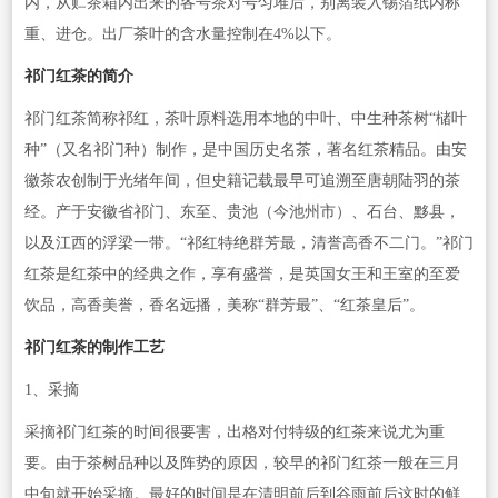
内，从贮茶箱内出来的各号茶对号匀堆后，别离装入锡箔纸内称
重、进仓。出厂茶叶的含水量控制在4%以下。
祁门红茶的简介
祁门红茶简称祁红，茶叶原料选用本地的中叶、中生种茶树“槠叶
种”（又名祁门种）制作，是中国历史名茶，著名红茶精品。由安
徽茶农创制于光绪年间，但史籍记载最早可追溯至唐朝陆羽的茶
经。产于安徽省祁门、东至、贵池（今池州市）、石台、黟县，
以及江西的浮梁一带。“祁红特绝群芳最，清誉高香不二门。”祁门
红茶是红茶中的经典之作，享有盛誉，是英国女王和王室的至爱
饮品，高香美誉，香名远播，美称“群芳最”、“红茶皇后”。
祁门红茶的制作工艺
1、采摘
采摘祁门红茶的时间很要害，出格对付特级的红茶来说尤为重
要。由于茶树品种以及阵势的原因，较早的祁门红茶一般在三月
中旬就开始采摘。最好的时间是在清明前后到谷雨前后这时的鲜