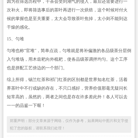
因为在筛选历程中，干茶会受到潮气的侵入，最后还需要进行一
次补火，即将筛选事后的茶叶再进行一次烘焙，这个时候对付火
候的掌握也是至关重要，太大会导致茶叶焦掉，太小则不能到达
干燥的感化。
15、匀堆
匀堆也称“官堆”，简单点说，匀堆就是将补偏激的各品级茶分层倒
入匀堆场，用木齿耙向外梳耙，使各品级茶调拌均匀。这个工序
也是拼配工艺傍边的一个部门。
综上所得，锡兰红茶和祁门红茶的区别都是世界知名红茶，活着
界茶叶中不行或缺的存在，不只口感好，营养价值那毫无疑问长
短常高的，虽然的，两者之间也是存在许多差此外！各人可以去
一一的品鉴一下喔！
郑重声明：部分文章来源于网络，仅作为参考，如果网站中图片和文字侵
犯了您的版权，请联系我们处理！