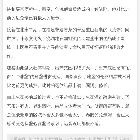
烧制要害历程中，温度、气流颠簸后造成的一种缺陷。但对比之
前的边兔毫已有极大的进步。
接着在北宋中期，在福建督造贡茶的宋廷重臣蔡襄的《茶录》问
世后，斗茶文化火上浇油地在朝野流传，建盏中的优品成了皇
族、士医生不吝重金追寻的法宝，文坛巨匠畅怀讴歌的经典之
作。
建窑由此进入壮盛时期，出产范围不绝扩大，并出产底足铭有“供
御”、“进盏”的建盏进贡朝廷。自然而然，建盏的毫纹结晶技术对
比之前更为成熟。此时的毫纹结晶丰满、圆润、修长。
由上兔毫盏的成长过程，也不难推敲出：兔毫漫衍疏密有致，形
态条达有力、界限清晰、结晶立体者为佳品。所谓疏密有致，就
是兔毫笼罩的区域不会太多也不会太少。养眼的兔毫盏，会让人
感受兔毫从盏心往盏沿放射，远观近玩都很舒适。
郑重声明：部分文章来源于网络，仅作为参考，如果网站中图片和文字侵