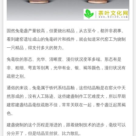
固然兔毫盏产量较高，但要烧出精品，从古至今，都并非易事。
看到建窑遗址成山的兔毫碎片和残件，就会知道宋代窑工为烧制
一只精品，得支付多大的努力。
兔毫纹的形态、光华、清晰度、漫衍状况变革多端。形态有是
非、粗细、弯直等别离，光华有金、银、褐等颜色，漫衍状况有
疏密之别。
通俗的来说，兔毫属于铁钙系结晶釉，这些结晶釉是在窑火中天
然形成的，没有人工陈迹。这些建盏制作工艺难度大，所以早期
建窑建盏结晶毫纹疏散不佳，常常关联在一起，整个盏泛起黑褐
色。
建盏烧制的这个历程是渐进的，跟着烧制技术的进步，毫纹可以
分分开了，但是结晶呈丝状、比力散乱。