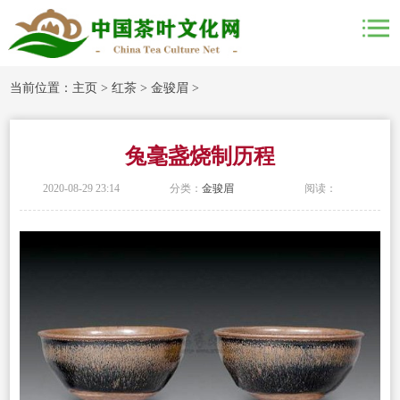
当前位置：
主页
>
红茶
>
金骏眉
>
兔毫盏烧制历程
2020-08-29 23:14
分类：
金骏眉
阅读：