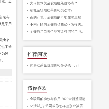
变化。总
为何桐木关金骏眉红茶价格贵？
臻礼金骏眉红茶价格怎么样?
首创与
茶的产地：金骏眉的产地在哪里呢
就是采用
不同产区的金骏眉价格如何怎样买到物美价廉的金骏眉
金骏眉产自哪个地方金骏眉的产地在哪里
最出名
们也不难
推荐阅读
不为过
眉。
武夷红茶金骏眉价格多少钱一斤?
猜你喜欢
金骏眉的功效与作用 2020全新整理篇
林清城_茶艺网教你怎样鉴别金骏眉红茶的真假