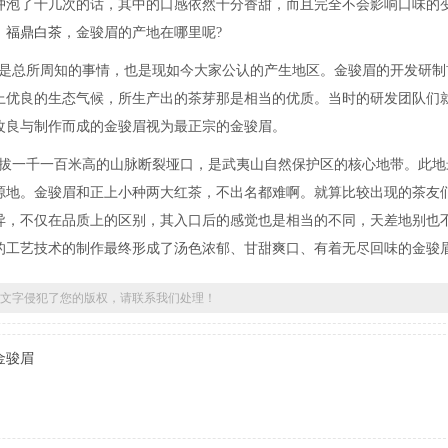
冲泡了十几次的话，其中的口感依然十分香甜，而且完全不会影响口味的
，
福鼎白茶
，金骏眉的产地在哪里呢?
谓是总所周知的事情，也是现如今大家公认的产生地区。金骏眉的开发研制
配上优良的生态气候，所生产出的茶芽那是相当的优质。当时的研发团队们
改良与制作而成的金骏眉视为最正宗的金骏眉。
海拔一千一百米高的山脉断裂垭口，是武夷山自然保护区的核心地带。此地
源地。金骏眉和正上小种两大红茶，不出名都难啊。就算比较出现的茶友
异，不仅在品质上的区别，其入口后的感觉也是相当的不同，天差地别也
的工艺技术的制作最终形成了汤色浓郁、甘甜爽口、有着无尽回味的金骏
文字侵犯了您的版权，请联系我们处理！
金骏眉