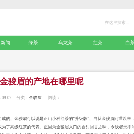
点新闻
绿茶
乌龙茶
红茶
白
金骏眉的产地在哪里呢
 09:07
分类：
金骏眉
阅读：
成的。金骏眉可以说是正山小种红茶的“升级版”。自从金骏眉问世以来
成为了高级红茶的代表。正因为金骏眉入口的香甜回甘之味，令饮者无不