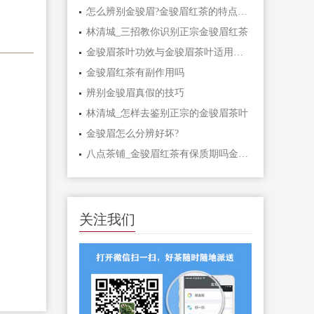
怎么辨别金骏眉?金骏眉红茶的特点功效
林清城_三招教你识别正宗金骏眉红茶
金骏眉茶叶功效与金骏眉茶叶适用人群
金骏眉红茶有副作用吗
辨别金骏眉真假的技巧
林清城_怎样去鉴别正宗的金骏眉茶叶
金骏眉怎么分辨好坏?
八点茶铺_金骏眉红茶有保质期吗金骏眉的储存方式
关注我们