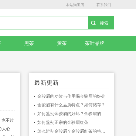
本站淘宝店
联系我们
茶
黑茶
黄茶
茶叶品牌
最新更新
金骏眉的功效与作用喝金骏眉的好处
金骏眉有什么品质特点？如何储存？
如何鉴别金骏眉的好坏？金骏眉的储存方法介绍
，也不过
如何鉴别正宗的金骏眉红茶
沁人心
怎么辨别金骏眉？金骏眉红茶的特点功效