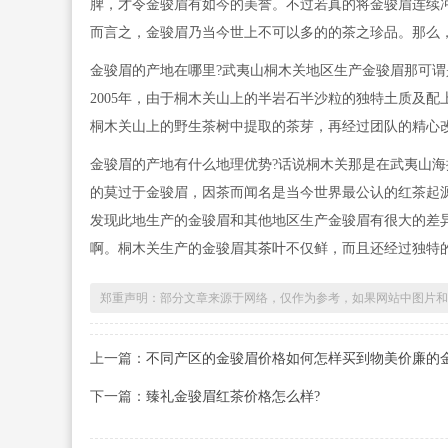
脾，才令金骏眉有如今的美誉。不过若真的将金骏眉连续
而言之，金骏眉乃当今世上不可以多的的茶之珍品。那么
金骏眉的产地在哪里?武夷山桐木关地区生产金骏眉那可
2005年，由于桐木关山上的半岩石半沙粒的独特土质及
桐木关山上的野生茶树中提取的茶芽，再经过团队的精心
金骏眉的产地有什么地理优势?话说桐木关那是在武夷山
的莫过于金骏眉，因茶而闻名是当今世界最公认的红茶起
发现此地生产的金骏眉和其他地区生产金骏眉有很大的差
啊。桐木关生产的金骏眉其
茶叶
不仅鲜，而且还经过独特
郑重声明：部分文章来源于网络，仅作为参考，如果网站中图片和
上一篇：
不同产区的金骏眉价格如何怎样买到物美价廉的
下一篇：
臻礼金骏眉红茶价格怎么样?