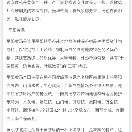
远安鹿苑是黄茶的一种，产于湖北省远安县鹿苑寺一带。以揉捻
后久堆焖黄的方法制作。光华金黄，香气馥郁芳香，汤色杏黄明
亮，滋味醇厚甘凉。
"平阳黄汤"
平阳黄汤是选用平阳特早茶或本地群体种等茶树品种优质鲜叶为
原料，以特定加工工艺精工细制而成的具有地域特色的名优产
物，其技艺熟练，品质优异，风味奇特，外形纤秀匀整，具有“干
茶显黄，汤色杏黄、叶底嫩黄”的“三黄”特征。
平阳黄汤产田主要在拥有国度级重点风光名胜区南雁荡山的平阳
县境内，山清水秀，生态优美，产茶自然情况条件得天独厚，是
浙江省茶叶出产优势区域。平阳黄汤茶农产物地理符号地区掩护
范畴为：水头镇、鳌江镇、山门镇、腾蛟镇、昆阳镇、万全镇、
南雁镇、顺溪镇等8个镇及42个村，北至瑞安市，西至文成、泰顺
县，南至苍南县。
黄小茶北港毛尖属于黄茶里的一种上等茶叶，是我国的特产，也