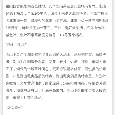
岳阳自古以来为游览胜地。其产北港茶在唐代就很有名气。北港
起源于梅溪，全长2公里余，因位于南港之北而得名。岳阳市康王
乡北港湖一带，是现今的北港毛尖产地。北港毛尖一般在清明后5-
6天开采，鲜叶尺度为一芽二、三叶，选好天采摘，不采虫伤叶、
紫色叶、鱼叶不带蒂嫩度分特号、1-4号五个档次。
"沩山白毛尖"
沩山毛尖产于湖南省宁乡县西部的大沩山，商品销甘肃、新疆等
省。沩山毛尖制造分杀青、闷黄、轻揉、烘焙、拣剔、熏烟六道
工序，烟气为一般茶叶所忌，更不必说是名优茶。而悦鼻的松烟
香，却是沩山毛尖品质的特点。沩山毛尖的品质特点是，外形叶
缘微卷，光华黄亮油润，白毫显露，汤色橙黄明亮，松烟香芳香
浓厚，滋味醇甜爽口，叶底黄亮嫩匀。沩山毛尖颇受边疆人民喜
爱，被视为礼茶之珍品。
"远安鹿苑"