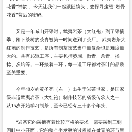
花香”神韵， 今天让我们一起跟随镜头，去探寻这缕“岩骨
花香”背后的密码。
又是一年喊山开采时，武夷岩茶（大红袍）到了采摘
季，刚下茶树的茶青被第一时间送到了茶厂。 武夷岩茶大
红袍的制作技艺，是所有制茶技艺当中最复杂也是难度最
大的。共有16道工序，主要包括萎凋、做青、杀青、揉
捻、炭焙等。一环接着一环，每一道工序都对茶叶的品质
至关重要。
今年48岁的黄圣亮（右一）出生于岩茶世家，是国家
级非遗武夷岩茶（大红袍）制作技艺的省级传承人之一，
从15岁开始学习制茶，至今已经有三十多个年头。
“岩茶它的采摘有着比较严格的要求，需要采到三到
四叶中小开面，它的整个半发酵的过程就在做青的环节里