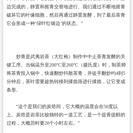
边完成的，静置和摇青交替地进行。我们通过不断地摇青
破坏它的叶缘细胞，然后再通过静置发酵，到了最后茶青
它会形成一种‘绿叶红镶边’的状态。”
炒青是武夷岩茶（大红袍）制作中中止茶青发酵的关
键工序。当锅温升至200°C至260°C（摄氏度）时，制茶师
将茶青投入锅中，快速翻炒抖散茶青，并徒手翻炒约4到5
分钟后，茶叶需要趁热转移到揉捻筛进行揉捻，让它变成
条形。
“这个是我们的炭焙间，它大概的温度会在50度以
上。炭焙是岩茶比较独特的一道工艺，是一个提香提醇的
过程，大概历时要20个小时左右。”